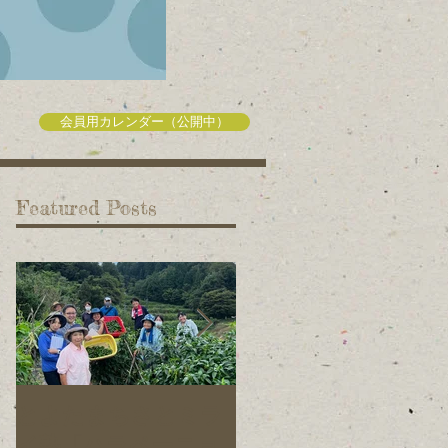
会員用カレンダー（公開中）
Featured Posts
とよたまちさとミラ
旭元気野菜プロジェ
イ塾「ハラペーニョ
クトの仲間を募集し