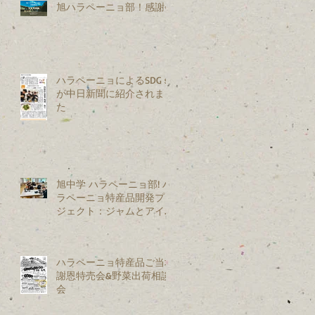
旭ハラペーニョ部！感謝会
ハラペーニョによるSDGｓ
が中日新聞に紹介されまし
た
旭中学 ハラペーニョ部! ハ
ラペーニョ特産品開発プロ
ジェクト：ジャムとアイス
を試作開発
ハラペーニョ特産品ご当地
謝恩特売会&野菜出荷相談
会