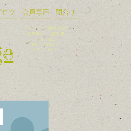
ブログ
会員専用
問合せ
ログイン／会員登録
会員
専用ページ閲覧用
（会員登録
は
ge
先に
入
会手
続き
を
お願いします）
た