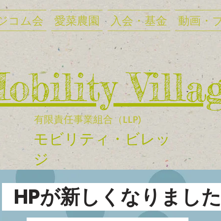
ジコム会
愛菜農園
入会・基金
動画・
Mobility Villa
有限責任事業組合（LLP)
​モビリティ・ビレッ
ジ
HPが新しくなりまし