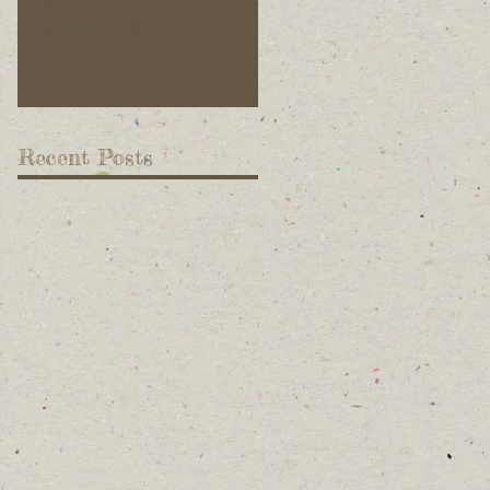
収穫体験&試食会」
ています！
Recent Posts