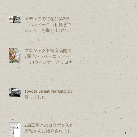
メディアで特産品第2弾
「ハラペーニョ粗挽きウイ
ンナー」を取り上げていた
だきました
プロジェクト特産品開発第
2弾「ハラペーニョソーセ
ージ(ウインナーとリヨナ
ー)」を新発売
Toyota Street Marketに出
店しました
ZiZi工房とのコラボを矢作
新報さんに紹介されました