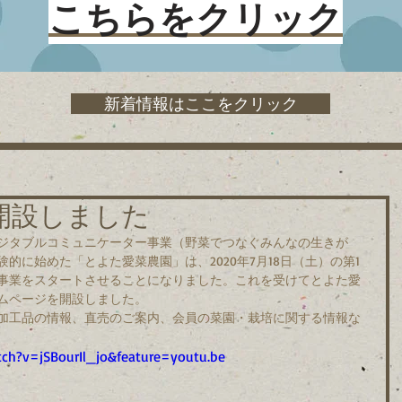
こちらをクリック
新着情報はここをクリック
開設しました
ジタブルコミュニケーター事業（野菜でつなぐみんなの生きが
験的に始めた「とよた愛菜農園」は、2020年7月18日（土）の第1
事業をスタートさせることになりました。これを受けてとよた愛
ムページを開設しました。
加工品の情報、直売のご案内、会員の菜園・栽培に関する情報な
ch?v=jSBourIl_jo&feature=youtu.be