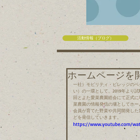
活動情報（ブログ）
ホームページを
一社）モビリティ・ビレッジのベ
い）の一環として、2019年より試
回とよた愛菜農園総会にて正式に
菜農園の情報発信の場としてホー
会員が育てた野菜や共同開発した
どを発信していきます。
https://www.youtube.com/wat