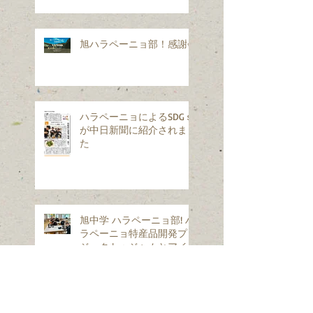
旭ハラペーニョ部！感謝会
ハラペーニョによるSDGｓ
が中日新聞に紹介されまし
た
旭中学 ハラペーニョ部! ハ
ラペーニョ特産品開発プロ
ジェクト：ジャムとアイス
を試作開発
ハラペーニョ特産品ご当地
謝恩特売会&野菜出荷相談