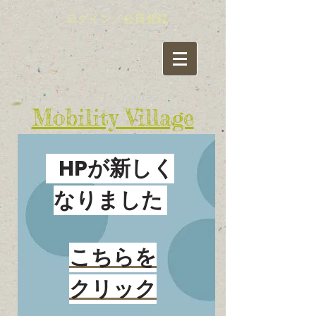
ログイン／会員登録
​Mobility Village
有限責任事業組合（LLP)
​モビリティ・ビレッジ
HPが新しく
活動情報（ブログ）
なりました
新着情報はここをクリック
こちらを
クリック