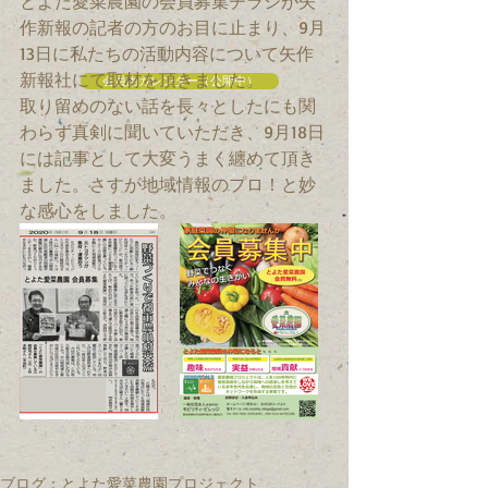
とよた愛菜農園の会員募集チラシが矢
作新報の記者の方のお目に止まり、9月
13日に私たちの活動内容について矢作
新報社にて取材を頂きました。
会員用カレンダー（公開中）
取り留めのない話を長々としたにも関
わらず真剣に聞いていただき、9月18日
には記事として大変うまく纏めて頂き
ました。さすが地域情報のプロ！と妙
な感心をしました。
ブログ：とよた愛菜農園プロジェクト