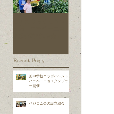
とよたまちさとミラ
旭元気野菜プロ
イ塾「ハラペーニョ
クトの仲間を募
収穫体験&試食会」
ています！
Recent Posts
旭中学校コラボイベント：
ハラペーニョスタンプラリ
ー開催
ベジコム会の設立総会