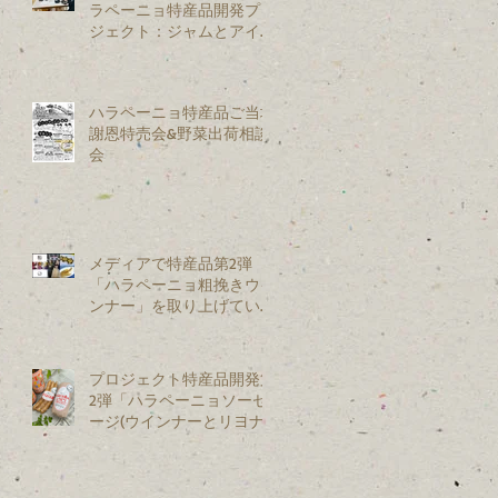
ラペーニョ特産品開発プロ
ジェクト：ジャムとアイス
を試作開発
ハラペーニョ特産品ご当地
謝恩特売会&野菜出荷相談
会
メディアで特産品第2弾
「ハラペーニョ粗挽きウイ
ンナー」を取り上げていた
だきました
プロジェクト特産品開発第
2弾「ハラペーニョソーセ
ージ(ウインナーとリヨナ
ー)」を新発売