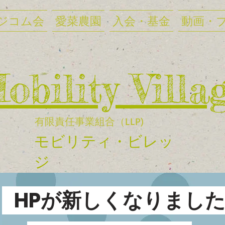
ジコム会
愛菜農園
入会・基金
動画・
Mobility Villa
有限責任事業組合（LLP)
​モビリティ・ビレッ
ジ
HPが新しくなりまし