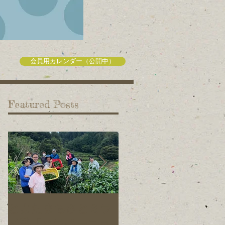
会員用カレンダー（公開中）
Featured Posts
とよたまちさとミラ
旭元気野菜プロジェ
イ塾「ハラペーニョ
クトの仲間を募集し