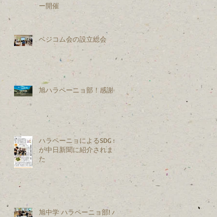
ー開催
ベジコム会の設立総会
旭ハラペーニョ部！感謝会
ハラペーニョによるSDGｓ
が中日新聞に紹介されまし
た
旭中学 ハラペーニョ部! ハ