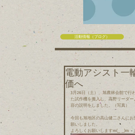
活動情報（ブログ）
電動アシスト一
価へ
3月26日（土）、旭農林会館で
た試作機を搬入し、高野リーダー
容の説明をしました。（写真）
今回も旭地区の高山健二さんにお
願いしました。
よろしくお願いしますm(_ _)