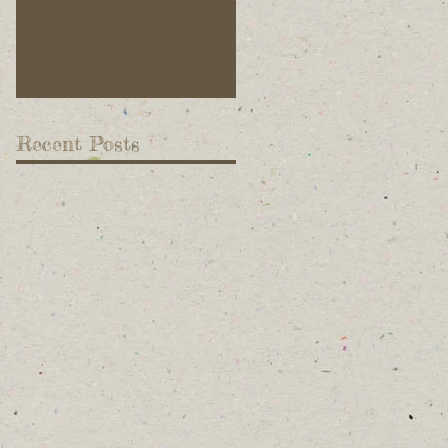
収穫体験&試食会」
ています！
Recent Posts