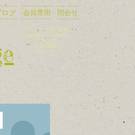
ブログ
会員専用
問合せ
ログイン／会員登録
会員
専用ページ閲覧用
（会員登録
は
ge
先に
入
会手
続き
を
お願いします）
た