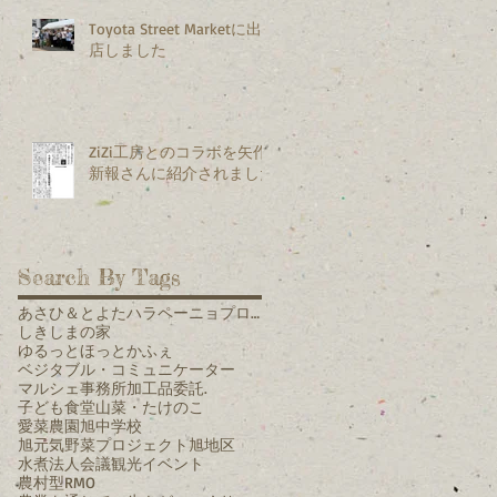
Toyota Street Marketに出
店しました
ZiZi工房とのコラボを矢作
新報さんに紹介されました
Search By Tags
あさひ＆とよたハラペーニョプロジェクト
しきしまの家
ゆるっとほっとかふぇ
ベジタブル・コミュニケーター
マルシェ
事務所
加工品
委託.
子ども食堂
山菜・たけのこ
愛菜農園
旭中学校
旭元気野菜プロジェクト
旭地区
水煮
法人会議
観光イベント
農村型RMO