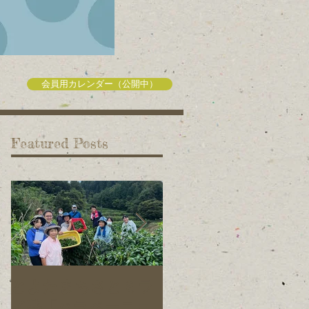
会員用カレンダー（公開中）
Featured Posts
とよたまちさとミラ
旭元気野菜プロジェ
イ塾「ハラペーニョ
クトの仲間を募集し