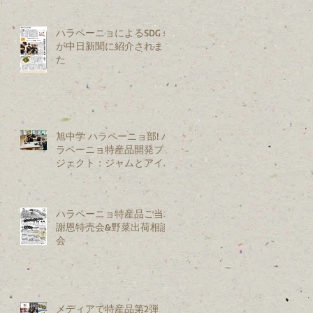
ハラペーニョによるSDGｓ
が中日新聞に紹介されまし
た
旭中学 ハラペーニョ部! ハ
ラペーニョ特産品開発プロ
ジェクト：ジャムとアイス
を試作開発
ハラペーニョ特産品ご当地
謝恩特売会&野菜出荷相談
会
メディアで特産品第2弾