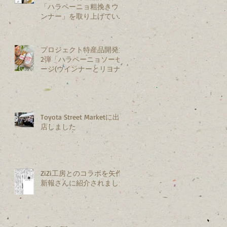
「ハラペーニョ粗挽きウイ
ンナー」を取り上げていた
だきました
プロジェクト特産品開発第
2弾「ハラペーニョソーセ
ージ(ウインナーとリヨナ
ー)」を新発売
Toyota Street Marketに出
店しました
ZiZi工房とのコラボを矢作
新報さんに紹介されました