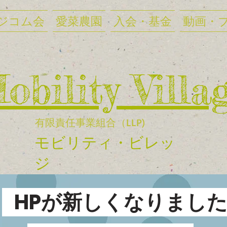
ジコム会
愛菜農園
入会・基金
動画・
Mobility Villa
有限責任事業組合（LLP)
​モビリティ・ビレッ
ジ
HPが新しくなりまし