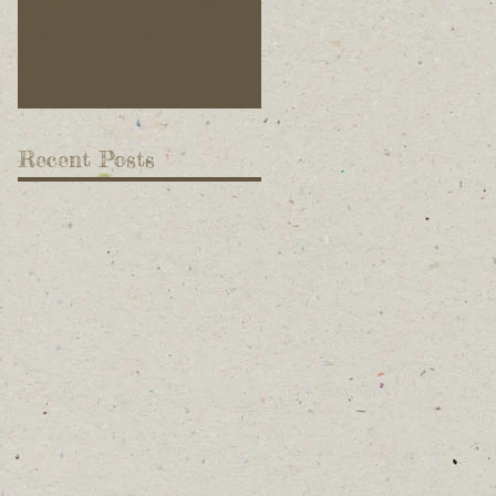
収穫体験&試食会」
ています！
Recent Posts