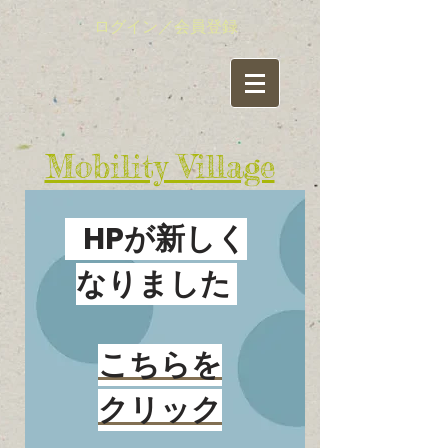
ログイン／会員登録
​Mobility Village
有限責任事業組合（LLP)
​モビリティ・ビレッジ
HPが新しく
活動情報（ブログ）
なりました
新着情報はここをクリック
こちらを
クリック