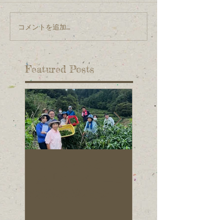
コメントを追加…
Featured Posts
とよたまちさとミラ
旭元気野菜プロ
イ塾「ハラペーニョ
クトの仲間を募
収穫体験&試食会」
ています！