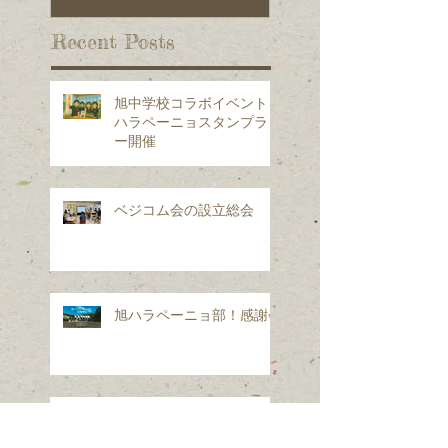
Recent Posts
旭中学校コラボイベント：
ハラペーニョスタンプラリ
ー開催
ベジコム会の設立総会
旭ハラペーニョ部！感謝会
ハラペーニョによるSDGｓ
が中日新聞に紹介されまし