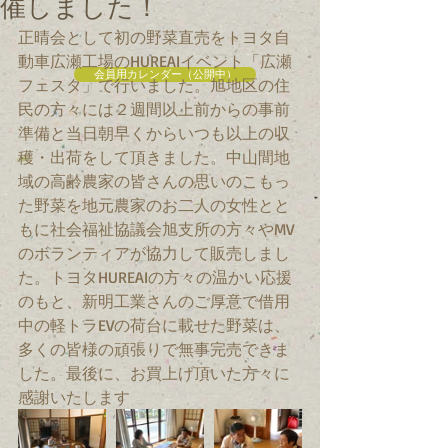
催しました！
正晴会として初の野菜直売をトヨタ自
動車広瀬工場のHUREAIイベント「広瀬
会員用カレンダー（公開中）
フェスタ」で行いました。旭地区の住
民の方々には２週間以上前からの事前
準備と当日朝早くからいつも以上の収
穫・出荷をして頂きました。中山間地
域の高齢農家の皆さんの思いのこもっ
た野菜を地元農家のお二人の女性とと
もに社会福祉協議会旭支所の方々やMV
のボランティアが協力して販売しまし
た。トヨタHUREAIの方々の温かい応援
のもと、新明工業さんのご厚意で借用
中の軽トラEVの荷台に載せた野菜は、
多くの皆様の頑張りで無事完売できま
した。最後に、お買上げ頂いた方々に
感謝いたします