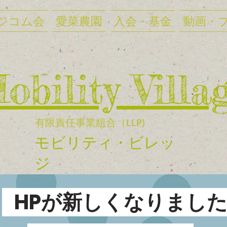
ジコム会
愛菜農園
入会・基金
動画・
Mobility Villa
有限責任事業組合（LLP)
​モビリティ・ビレッ
ジ
HPが新しくなりまし