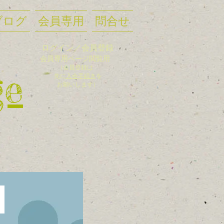
ブログ
会員専用
問合せ
ログイン／会員登録
会員
専用ページ閲覧用
（会員登録
は
ge
先に
入
会手
続き
を
お願いします）
た