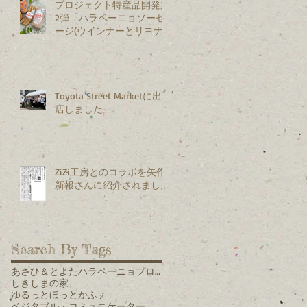
プロジェクト特産品開発第
2弾「ハラペーニョソーセ
ージ(ウインナーとリヨナ
ー)」を新発売
Toyota Street Marketに出
店しました
ZiZi工房とのコラボを矢作
新報さんに紹介されました
Search By Tags
あさひ＆とよたハラペーニョプロジェクト
しきしまの家
ゆるっとほっとかふぇ
ベジタブル・コミュニケーター