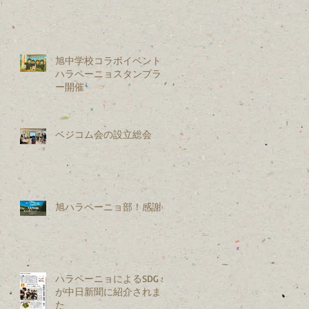
旭中学校コラボイベント：
ハラペーニョスタンプラリ
ー開催
ベジコム会の設立総会
旭ハラペーニョ部！感謝会
ハラペーニョによるSDGｓ
が中日新聞に紹介されまし
た