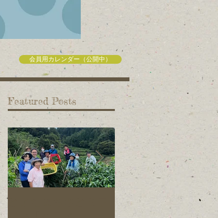
会員用カレンダー（公開中）
Featured Posts
とよたまちさとミラ
旭元気野菜プロジェ
イ塾「ハラペーニョ
クトの仲間を募集し