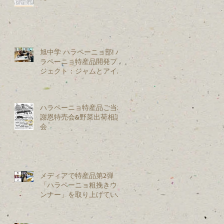
旭中学 ハラペーニョ部! ハ
ラペーニョ特産品開発プロ
ジェクト：ジャムとアイス
を試作開発
ハラペーニョ特産品ご当地
謝恩特売会&野菜出荷相談
会
メディアで特産品第2弾
「ハラペーニョ粗挽きウイ
ンナー」を取り上げていた
だきました