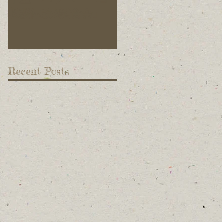
収穫体験&試食会」
ています！
Recent Posts