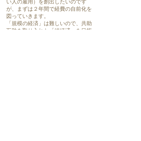
い人の雇用）を創出したいのです
が、まずは２年間で経費の自前化を
図っていきます。
​「規模の経済」は難しいので、共助
互助を取り入れた「絆経済」を目指
し、関係人口の拡大による相乗効果
型の収益改善を図ります。
これからは、出荷農産物の付加価値