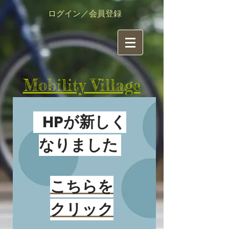
ログイン／会員登録
​Mobility Village
有限責任事業組合（LLP)
​モビリティ・ビレッジ
HPが新しく
活動情報（ブログ）
なりました
新着情報はここをクリック
こちらを
クリック