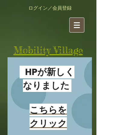
ログイン／会員登録
​Mobility Village
有限責任事業組合（LLP)
​モビリティ・ビレッジ
HPが新しく
活動情報（ブログ）
なりました
新着情報はここをクリック
こちらを
クリック