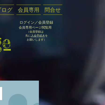
ブログ
会員専用
問合せ
ログイン／会員登録
会員
専用ページ閲覧用
（会員登録
は
ge
先に
入
会手
続き
を
お願いします）
た