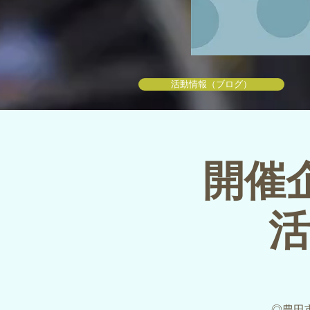
活動情報（ブログ）
開催企
活
◎豊田