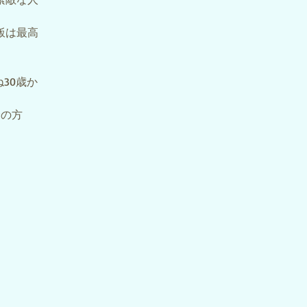
飯は最高
30歳か
身の方