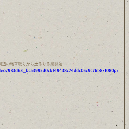
周辺の雑草取りから土作り作業開始
/video/983d63_bca3995d0cb149438c74ddc05c9c76b8/1080p/