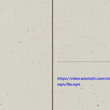
https://video.wixstatic.com
mp4/file.mp4