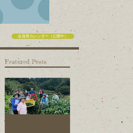
会員用カレンダー（公開中）
Featured Posts
とよたまちさとミラ
旭元気野菜プロジェ
イ塾「ハラペーニョ
クトの仲間を募集し