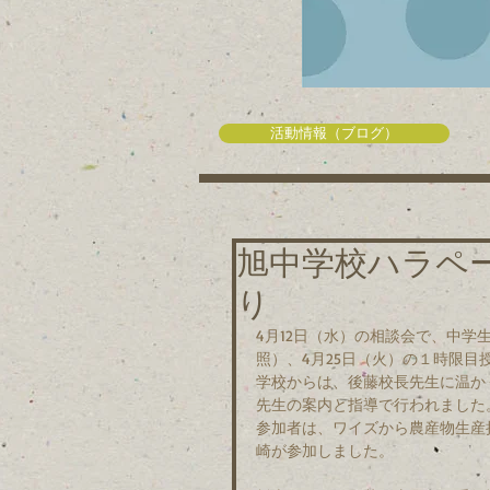
活動情報（ブログ）
旭中学校ハラペ
り
4月12日（水）の相談会で、中
照）、4月25日（火）の１時限目
学校からは、後藤校長先生に温か
先生の案内と指導で行われました
参加者は、ワイズから農産物生産
崎が参加しました。