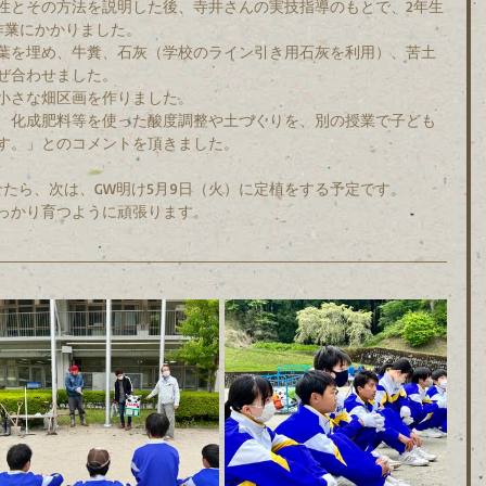
性とその方法を説明した後、寺井さんの実技指導のもとで、2年生
作業にかかりました。
葉を埋め、牛糞、石灰（学校のライン引き用石灰を利用）、苦土
ぜ合わせました。
小さな畑区画を作りました。
、化成肥料等を使った酸度調整や土づくりを、別の授業で子ども
す。」とのコメントを頂きました。
たら、次は、GW明け5月9日（火）に定植をする予定です。
っかり育つように頑張ります。