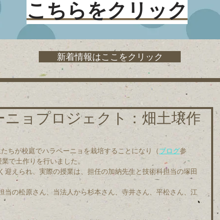
こちらをクリック
新着情報はここをクリック
ーニョプロジェクト：畑土壌作
学生たちが校庭でハラペーニョを栽培することになり（
ブログ
参
授業で土作りを行いました。
く迎えられ、実際の授業は、担任の加納先生と技術科担当の塚田
。
担当の松原さん、当法人から杉本さん、寺井さん、平松さん、江