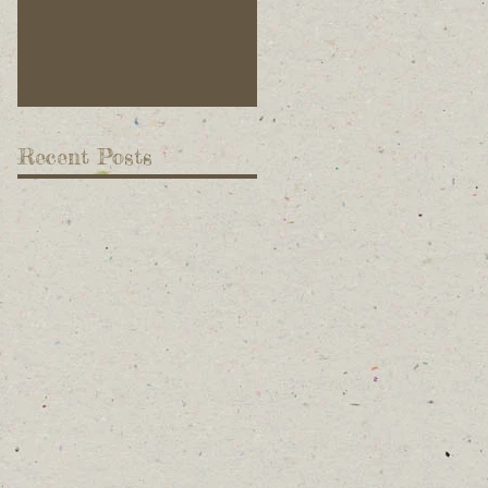
収穫体験&試食会」
ています！
Recent Posts