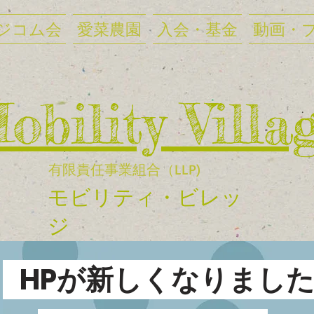
ジコム会
愛菜農園
入会・基金
動画・
Mobility Villa
有限責任事業組合（LLP)
​モビリティ・ビレッ
ジ
HPが新しくなりまし