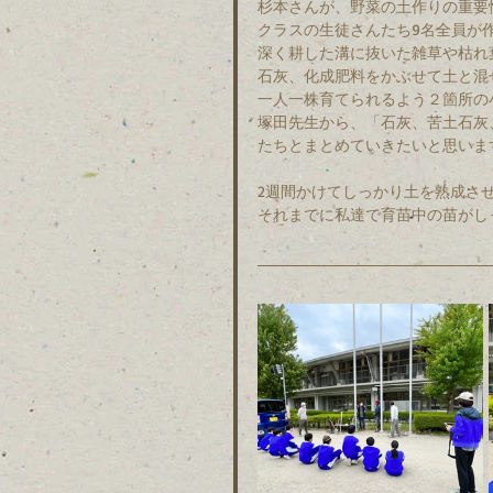
杉本さんが、野菜の土作りの重要
クラスの生徒さんたち9名全員が
深く耕した溝に抜いた雑草や枯れ
石灰、化成肥料をかぶせて土と混
一人一株育てられるよう２箇所の
塚田先生から、「石灰、苦土石灰
たちとまとめていきたいと思いま
2週間かけてしっかり土を熟成させ
それまでに私達で育苗中の苗がし