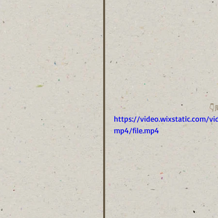

https://video.wixstatic.com
mp4/file.mp4