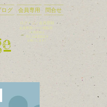
ブログ
会員専用
問合せ
ログイン／会員登録
会員
専用ページ閲覧用
（会員登録
は
ge
先に
入
会手
続き
を
お願いします）
た