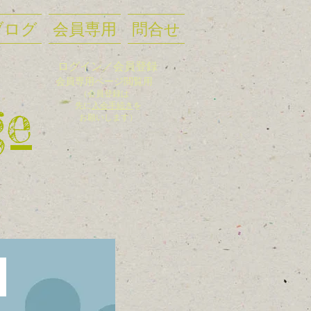
ブログ
会員専用
問合せ
ログイン／会員登録
会員
専用ページ閲覧用
（会員登録
は
ge
先に
入
会手
続き
を
お願いします）
た