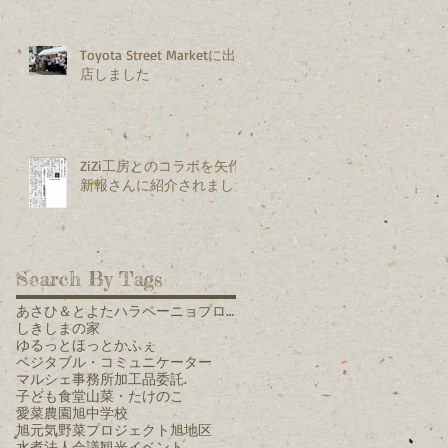
Toyota Street Marketに出
店しました
ZiZi工房とのコラボを矢作
新報さんに紹介されました
Search By Tags
あさひ＆とよたハラペーニョプロジェクト
しきしまの家
ゆるっとほっとかふぇ
ベジタブル・コミュニケーター
マルシェ
事務所
加工品
委託.
子ども食堂
山菜・たけのこ
愛菜農園
旭中学校
旭元気野菜プロジェクト
旭地区
水煮
法人会議
観光イベント