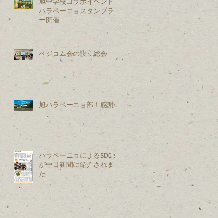
旭中学校コラボイベント：
ハラペーニョスタンプラリ
ー開催
ベジコム会の設立総会
旭ハラペーニョ部！感謝会
ハラペーニョによるSDGｓ
が中日新聞に紹介されまし
た