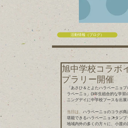
活動情報（ブログ）
旭中学校コラボ
プラリー開催
「あさひ＆とよたハラペーニョプ
ラペーニョ」(3年生総合的な学習
ニングデイに中学校ブースを出展
当日は、
ハラペーニョのコラボ商
堪能できるハラペーニョスタンプ
地域内外の多くの方々に、小渡の