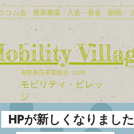
ジコム会
愛菜農園
入会・基金
動画・
Mobility Villa
有限責任事業組合（LLP)
​モビリティ・ビレッ
ジ
HPが新しくなりまし