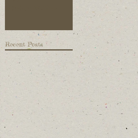
収穫体験&試食会」
ています！
Recent Posts