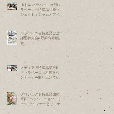
旭中学 ハラペーニョ部! ハ
ラペーニョ特産品開発プロ
ジェクト：ジャムとアイス
を試作開発
ハラペーニョ特産品ご当地
謝恩特売会&野菜出荷相談
会
メディアで特産品第2弾
「ハラペーニョ粗挽きウイ
ンナー」を取り上げていた
だきました
プロジェクト特産品開発第
2弾「ハラペーニョソーセ
ージ(ウインナーとリヨナ
ー)」を新発売