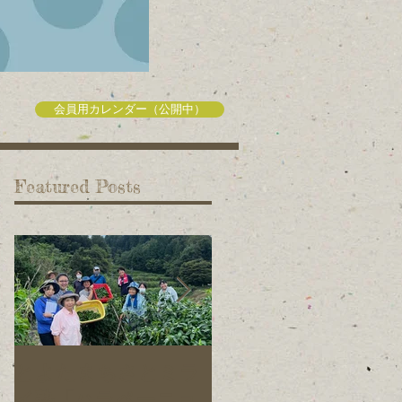
会員用カレンダー（公開中）
Featured Posts
とよたまちさとミラ
旭元気野菜プロジェ
イ塾「ハラペーニョ
クトの仲間を募集し