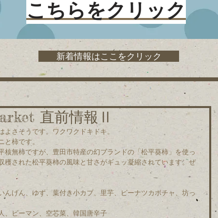
こちらをクリック
新着情報はここをクリック
 Market 直前情報Ⅱ
はよさそうです。ワクワクドキドキ。
ニと柿です。
平核無柿ですが、豊田市特産の幻ブランドの「松平葵柿」を使っ
収穫された松平葵柿の風味と甘さがギュッ凝縮されています。ぜ
いんげん、ゆず、葉付き小カブ、里芋、ピーナツカボチャ、坊っ
人、ピーマン、空芯菜、韓国唐辛子