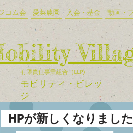
ジコム会
愛菜農園
入会・基金
動画・
Mobility Villa
有限責任事業組合（LLP)
​モビリティ・ビレッ
ジ
HPが新しくなりまし