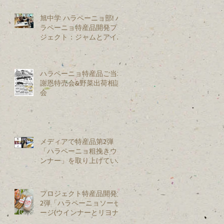
旭中学 ハラペーニョ部! ハ
ラペーニョ特産品開発プロ
ジェクト：ジャムとアイス
を試作開発
ハラペーニョ特産品ご当地
謝恩特売会&野菜出荷相談
会
メディアで特産品第2弾
「ハラペーニョ粗挽きウイ
ンナー」を取り上げていた
だきました
プロジェクト特産品開発第
2弾「ハラペーニョソーセ
ージ(ウインナーとリヨナ
ー)」を新発売