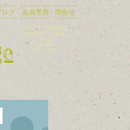
ブログ
会員専用
問合せ
ログイン／会員登録
会員
専用ページ閲覧用
（会員登録
は
ge
先に
入
会手
続き
を
お願いします）
た