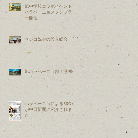
旭中学校コラボイベント：
ハラペーニョスタンプラリ
ー開催
ベジコム会の設立総会
旭ハラペーニョ部！感謝会
ハラペーニョによるSDGｓ
が中日新聞に紹介されまし
た