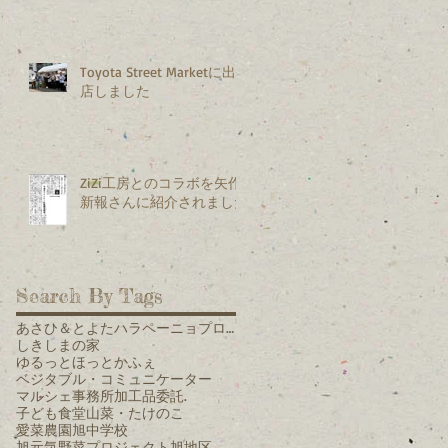
Toyota Street Marketに出
店しました
ZiZi工房とのコラボを矢作
新報さんに紹介されました
Search By Tags
あさひ＆とよたハラペーニョプロジェクト
しきしまの家
ゆるっとほっとかふぇ
ベジタブル・コミュニケーター
マルシェ
事務所
加工品
委託.
子ども食堂
山菜・たけのこ
愛菜農園
旭中学校
旭元気野菜プロジェクト
旭地区