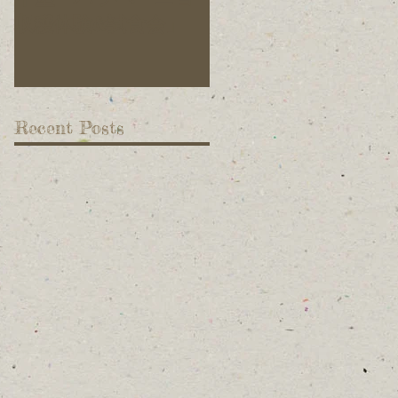
収穫体験&試食会」
ています！
Recent Posts