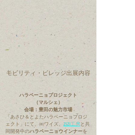
モビリティ・ビレッジ出展内容
ハラペーニョプロジェクト
（マルシェ）
会場：豊田の魅力市場
「あさひ＆とよたハラペーニョプロジ
ェクト」にて、㈱ワイズ、
ZiZi工房
と共
同開発中の
ハラペーニョウインナー
を