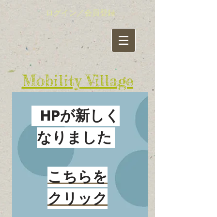
ログイン／会員登録
​Mobility Village
有限責任事業組合（LLP)
​モビリティ・ビレッジ
HPが新しく
活動情報（ブログ）
なりました
新着情報はここをクリック
こちらを
クリック