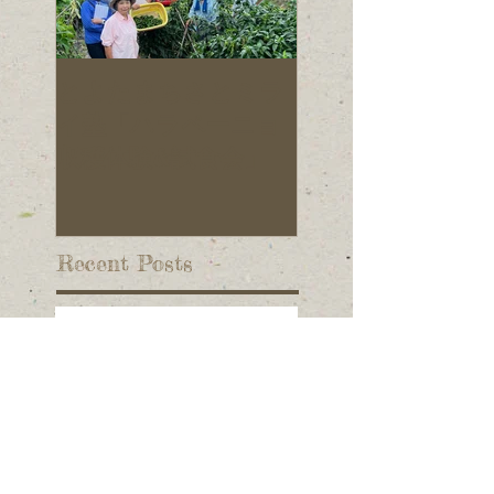
とよたまちさとミラ
旭元気野菜プロ
イ塾「ハラペーニョ
クトの仲間を募
収穫体験&試食会」
ています！
Recent Posts
旭中学校コラボイベント：
ハラペーニョスタンプラリ
ー開催
ベジコム会の設立総会