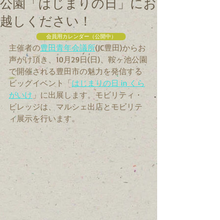
公園「はじまりの日」にお
越しください！
会員用カレンダー（公開中）
主催者の
豊田青年会議所
(JC豊田)からお
声がけ頂き、10月29日(日)、鞍ヶ池公園
で開催される豊田市の魅力を発信する
ビッグイベント「
はじまりの日 in くら
がいけ
」に出展します。モビリティ・
ビレッジは、マルシェ出店とモビリテ
ィ展示を行います。