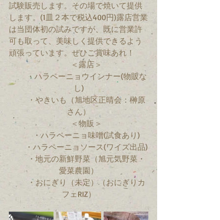
試験販売します。その場で焼いて提供
します。(1皿２本で税込400円)露店営業
は当団体初の試みですが、既に営業許
可も取って、美味しく提供できるよう
頑張っています。ぜひご賞味あれ！
　　＜露店＞
　　・ハラペーニョウインナー(物販な
し)
　　・やきいも（旭地区正晴会：榊原
さん）
　　＜物販＞
　　・ハラペーニョ味噌(試食あり)
　　・ハラペーニョソース(ワイズ出品)
　　・地元の新鮮野菜（旭元気野菜・
愛菜農園）
　　・おにぎり（未定）（おにぎりカ
フェRIZ）