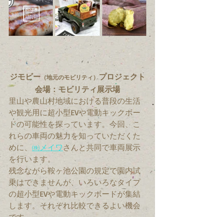
ジモビー
プロジェクト
（地元のモビリティ）
会場：モビリティ展示場
里山や農山村地域における普段の生活
や観光用に超小型EVや電動キックボー
ドの可能性を探っています。今回、こ
れらの車両の魅力を知っていただくた
めに、
㈱メイワ
さんと共同で車両展示
を行います。
残念ながら鞍ヶ池公園の規定で園内試
乗はできませんが、いろいろなタイプ
の超小型EVや電動キックボードが集結
します。それぞれ比較できるよい機会