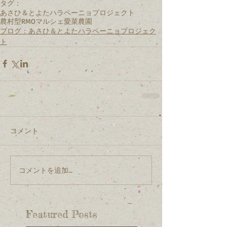
タグ：
あさひ＆とよたハラペーニョプロジェクト
農村型RMO
マルシェ
愛菜農園
ブログ：あさひ＆とよたハラペーニョプロジェク
ト
コメント
コメントを追加…
Featured Posts