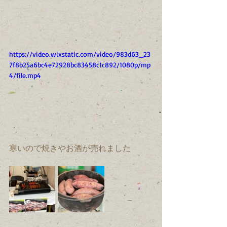
https://video.wixstatic.com/video/983d63_23
7f8b25a6bc4e72928bc83458c1c892/1080p/mp
4/file.mp4
寒いので焼きやお酒が売れました