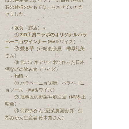
はの特産品によるラリー関係者や観戦
客の皆様のおもてなしをさせていただ
きました。
　＜飲食（露店）＞
　　① 
ZiZi工房コラボのオリジナルハラ
ペーニョウインナー
 (MV＆ワイズ）
　　② 
焼き芋
（正晴会会員：榊原礼美
さん）
　　③ 旭のミネアサヒ米で作った日本
酒などの飲み物（ワイズ）
　＜物販＞
　　① ハラペーニョ味噌、ハラペーニ
ョソース（MV＆ワイズ）
　　② 旭地区の野菜や加工品（MV＆正
晴会）
　　③ 蒲郡みかん (愛菜農園会員：蒲
郡みかん生産者 鈴木寛さん）