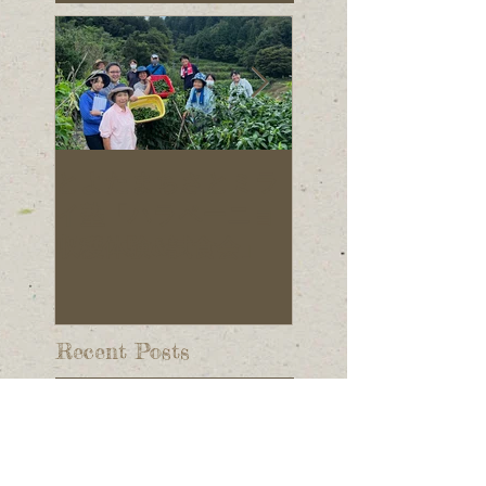
とよたまちさとミラ
旭元気野菜プロ
イ塾「ハラペーニョ
クトの仲間を募
収穫体験&試食会」
ています！
Recent Posts
旭中学校コラボイベント：
ハラペーニョスタンプラリ
ー開催