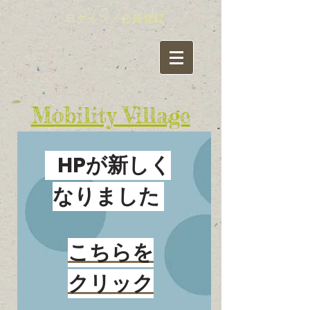
ログイン／会員登録
​Mobility Village
有限責任事業組合（LLP)
​モビリティ・ビレッジ
HPが新しく
活動情報（ブログ）
なりました
新着情報はここをクリック
こちらを
クリック