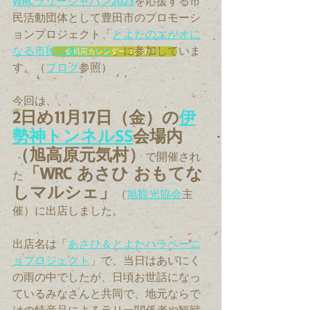
WRCラリージャパン2023
を応援する市
民活動団体として豊田市のプロモーシ
ョンプロジェクト「
とよたのエがオに
なる市民活動ラリー
」に参加していま
会員用カレンダー（公開中）
す。（
ブログ
参照）
今回は、、、
2日め11月17日（金）の
伊
勢神トンネルSS
会場内
（旭高原元気村）
で開催され
「WRC あさひ おもてな
た
しマルシェ」
（
旭観光協会
主
催）に出店しました。
出店名は「
あさひ＆とよたハラペーニ
ョプロジェクト
」で、当日はあいにく
の雨の中でしたが、日頃お世話になっ
ているみなさんと共同で、地元ならで